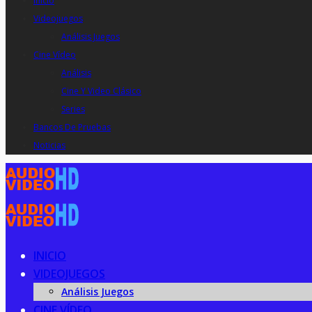
Inicio
Videojuegos
Análisis Juegos
Cine Vídeo
Análisis
Cine Y Video Clásico
Series
Bancos De Pruebas
Noticias
INICIO
VIDEOJUEGOS
Análisis Juegos
CINE VÍDEO