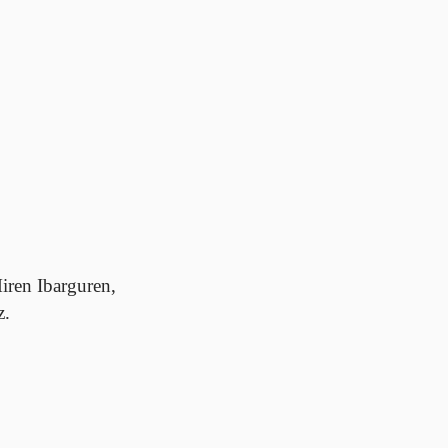
ren Ibarguren, 

z.