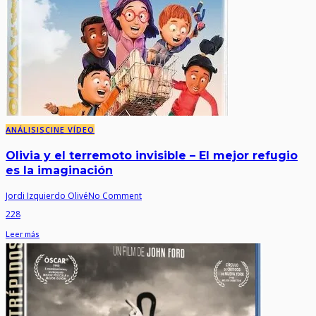
ANÁLISIS
CINE VÍDEO
Olivia y el terremoto invisible – El mejor refugio
es la imaginación
Jordi Izquierdo Olivé
No Comment
228
Leer más