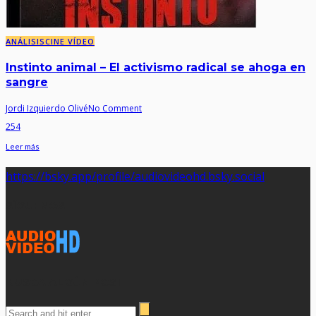
ANÁLISIS
CINE VÍDEO
Instinto animal – El activismo radical se ahoga en
sangre
Jordi Izquierdo Olivé
No Comment
254
Leer más
https://bsky.app/profile/audiovideohd.bsky.social
SÍGUENOS
BUSCA ALGÚN POST