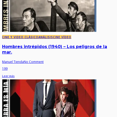
CINE Y VIDEO CLÁSICO
ANÁLISIS
CINE VÍDEO
Hombres intrépidos (1940) – Los peligros de la
mar.
Manuel Tienda
No Comment
199
Leer más